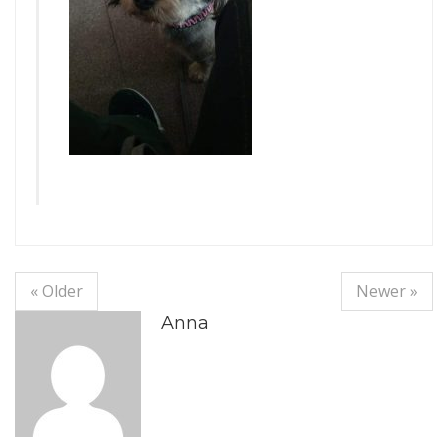
« Older
Newer »
Anna